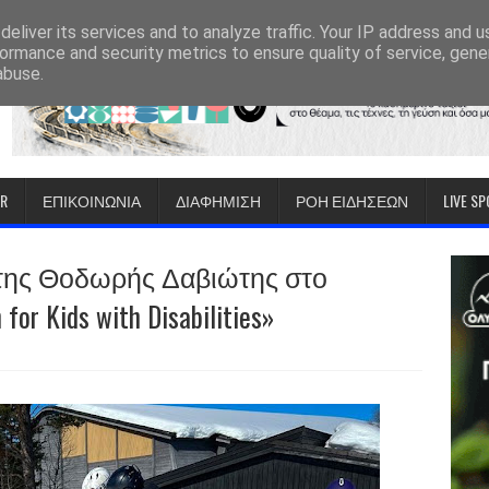
eliver its services and to analyze traffic. Your IP address and 
ormance and security metrics to ensure quality of service, gen
abuse.
IR
ΕΠΙΚΟΙΝΩΝΙΑ
ΔΙΑΦΗΜΙΣΗ
ΡΟΗ ΕΙΔΗΣΕΩΝ
LIVE S
της Θοδωρής Δαβιώτης στο
or Kids with Disabilities»