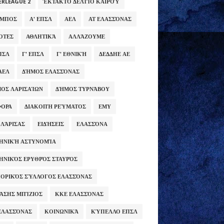
ERLEAGUE 2
ΈΚΤΑΚΤΟ ΔΕΛΤΊΟ ΚΑΙΡΟΎ
ΥΜΠΟΣ
Α' ΕΠΣΛ
ΑΕΛ
ΑΤ ΕΛΑΣΣΌΝΑΣ
ΌΤΕΣ
ΑΘΛΗΤΙΚΆ
ΑΛΛΆΖΟΥΜΕ
ΕΠΣΛ
Γ' ΕΠΣΛ
Γ' ΕΘΝΙΚΉ
ΔΕΔΔΗΕ ΑΕ
ΑΕΛ
ΔΉΜΟΣ ΕΛΑΣΣΌΝΑΣ
ΟΣ ΛΑΡΙΣΑΊΩΝ
ΔΉΜΟΣ ΤΥΡΝΆΒΟΥ
ΦΟΡΑ
ΔΙΑΚΟΠΉ ΡΕΎΜΑΤΟΣ
ΕΜΥ
 ΛΆΡΙΣΑΣ
ΕΙΔΉΣΕΙΣ
ΕΛΑΣΣΌΝΑ
ΗΝΙΚΉ ΑΣΤΥΝΟΜΊΑ
ΗΝΙΚΌΣ ΕΡΥΘΡΌΣ ΣΤΑΥΡΌΣ
ΟΡΙΚΌΣ ΣΎΛΛΟΓΟΣ ΕΛΑΣΣΌΝΑΣ
ΆΣΗΣ ΜΠΊΖΙΟΣ
ΚΚΕ ΕΛΑΣΣΌΝΑΣ
ΕΛΑΣΣΌΝΑΣ
ΚΟΙΝΩΝΙΚΆ
ΚΎΠΕΛΛΟ ΕΠΣΛ