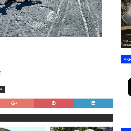
ΑΚΡ
r
Ά