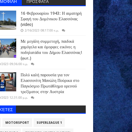
ΗΜΟΦΙΛΗ
ΠΡΟΣΦΑΤΑ
16 Φεβρουαρίου 1943: Η αιματηρή
Σφαγή του Δομένικου Ελασσόνας
(video)
2/16/2023 08:17:00 π.μ.
Με μεγάλη συμμετοχή, παιδικά
χαμόγελα και όμορφες εικόνες η
ποδηλατάδα του Δήμου Ελασσόνας!
(φωτ.)
/2023 09:36:00 π.μ.
Πολύ καλή παρουσία για τον
Ελασσονίτη Μανώλη Πούρικα στο
Παγκόσμιο Πρωτάθλημα ορεινού
τρεξίματος στην Αυστρία
/2023 12:31:00 μ.μ.
ΙΚΈΤΕΣ
MOTORSPORT
SUPERLEAGUE 1