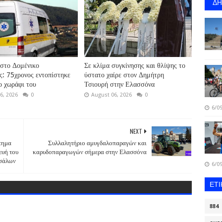
Δ
στο Δομένικο
Σε κλίμα συγκίνησης και θλίψης το
: 75χρονος εντοπίστηκε
ύστατο χαίρε στον Δημήτρη
ο χωράφι του
Τσιουρή στην Ελασσόνα
6, 2026
0
August 06, 2026
0
6/09
NEXT
ίτημα
Συλλαλητήριο αμυγδαλοπαραγών και
ευή του
καρυδοπαραγωγών σήμερα στην Ελασσόνα
ρσάλων
6/09
ΕΤ
884