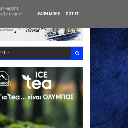
user-agent
erate usage
LEARN MORE
GOT IT
PORT