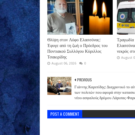
Θλίψη στον Λόφο Ελασσόνας:
Τραγωδία 
Έφυγε από τη ζωή ο Πρόεδρος του
Ελασσόνας
Ποντιακού Συλλόγου Κύριλλος
νεκρός στ
Τσακιρίδης
August 0
August 06, 2026
0
PREVIOUS
Γιάννης Καριπίδης: Διαχρονικό το α
των πολιτών που αφορά στην κατασκ
νέου ασφαλούς δρόμου Λάρισας-Φα
POST A COMMENT