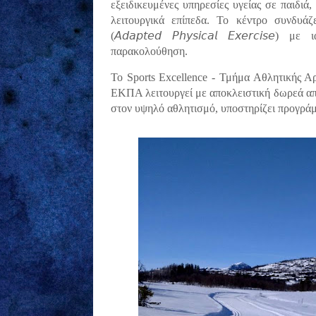
εξειδικευμένες υπηρεσίες υγείας σε παιδιά,
λειτουργικά επίπεδα. Το κέντρο συνδυά
(
𝘈𝘥𝘢𝘱𝘵𝘦𝘥
𝘗𝘩𝘺𝘴𝘪𝘤𝘢𝘭
𝘌𝘹𝘦𝘳𝘤𝘪𝘴𝘦
) με ια
παρακολούθηση.
Το Sports Excellence - Τμήμα Αθλητικής Αρ
ΕΚΠΑ λειτουργεί με αποκλειστική δωρεά απ
στον υψηλό αθλητισμό, υποστηρίζει προγρά