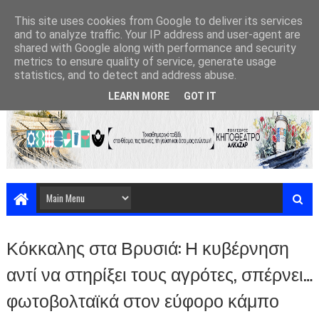
This site uses cookies from Google to deliver its services
and to analyze traffic. Your IP address and user-agent are
shared with Google along with performance and security
metrics to ensure quality of service, generate usage
statistics, and to detect and address abuse.
LEARN MORE
GOT IT
Κόκκαλης στα Βρυσιά: Η κυβέρνηση
αντί να στηρίξει τους αγρότες, σπέρνει…
φωτοβολταϊκά στον εύφορο κάμπο