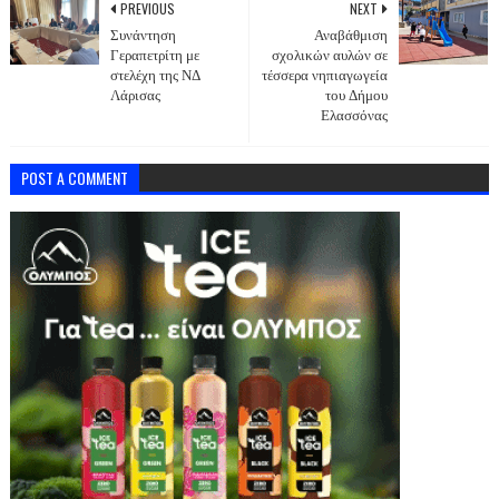
PREVIOUS
NEXT
Συνάντηση
Αναβάθμιση
Γεραπετρίτη με
σχολικών αυλών σε
στελέχη της ΝΔ
τέσσερα νηπιαγωγεία
Λάρισας
του Δήμου
Ελασσόνας
POST A COMMENT