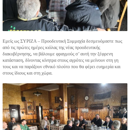
Εμείς ως ΣΥΡΙΖΑ – Προοδευτική Συμμαχία δεσμευόμαστε πως
από τις πρώτες ημέρες κιόλας της νέας προοδευτικής
διακυβέρνησης, να βάλουμε φραγμούς σ’ αυτή την ξέφρενη
κατάσταση, δίνοντας κίνητρα στους αγρότες να μείνουν στη γη
τους και να παράξουν εθνικό πλούτο που θα φέρει ευημερία και
στους ίδιους και στη χώρα.