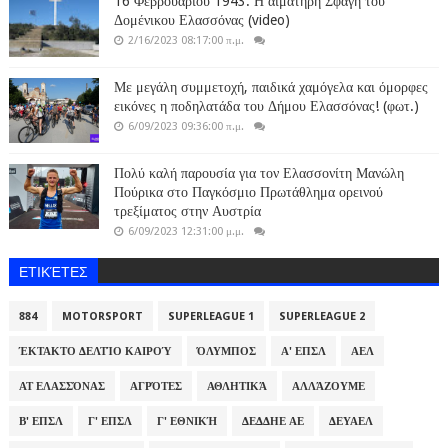
16 Φεβρουαρίου 1943: Η αιματηρή Σφαγή του
Δομένικου Ελασσόνας (video)
2/16/2023 08:17:00 π.μ.
Με μεγάλη συμμετοχή, παιδικά χαμόγελα και όμορφες
εικόνες η ποδηλατάδα του Δήμου Ελασσόνας! (φωτ.)
6/09/2023 09:36:00 π.μ.
Πολύ καλή παρουσία για τον Ελασσονίτη Μανώλη
Πούρικα στο Παγκόσμιο Πρωτάθλημα ορεινού
τρεξίματος στην Αυστρία
6/09/2023 12:31:00 μ.μ.
ΕΤΙΚΈΤΕΣ
884
MOTORSPORT
SUPERLEAGUE 1
SUPERLEAGUE 2
ΈΚΤΑΚΤΟ ΔΕΛΤΊΟ ΚΑΙΡΟΎ
ΌΛΥΜΠΟΣ
Α' ΕΠΣΛ
ΑΕΛ
ΑΤ ΕΛΑΣΣΌΝΑΣ
ΑΓΡΌΤΕΣ
ΑΘΛΗΤΙΚΆ
ΑΛΛΆΖΟΥΜΕ
Β' ΕΠΣΛ
Γ' ΕΠΣΛ
Γ' ΕΘΝΙΚΉ
ΔΕΔΔΗΕ ΑΕ
ΔΕΥΑΕΛ