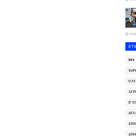
6/09
ΕΤ
884
SUP
ΌΛ
ΑΓΡ
Β' 
ΔΕΥ
ΔΉΜ
ΔΙΆ