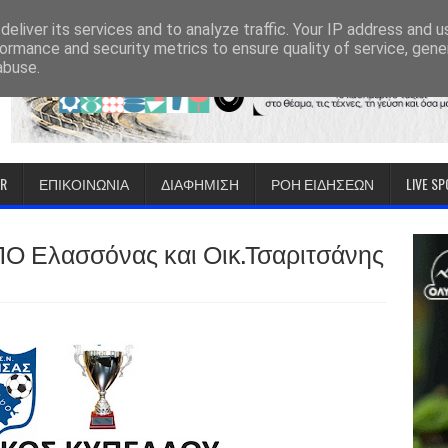
eliver its services and to analyze traffic. Your IP address and 
ormance and security metrics to ensure quality of service, gen
abuse.
IR
ΕΠΙΚΟΙΝΩΝΙΑ
ΔΙΑΦΗΜΙΣΗ
ΡΟΗ ΕΙΔΗΣΕΩΝ
LIVE S
Ο Ελασσόνας και Οικ.Τσαριτσάνης