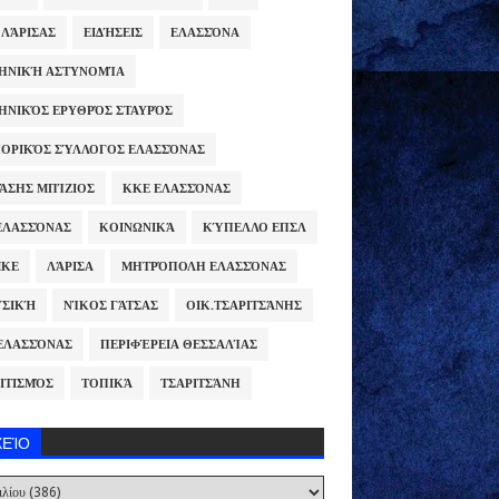
 ΛΆΡΙΣΑΣ
ΕΙΔΉΣΕΙΣ
ΕΛΑΣΣΌΝΑ
ΗΝΙΚΉ ΑΣΤΥΝΟΜΊΑ
ΗΝΙΚΌΣ ΕΡΥΘΡΌΣ ΣΤΑΥΡΌΣ
ΟΡΙΚΌΣ ΣΎΛΛΟΓΟΣ ΕΛΑΣΣΌΝΑΣ
ΆΣΗΣ ΜΠΊΖΙΟΣ
ΚΚΕ ΕΛΑΣΣΌΝΑΣ
ΕΛΑΣΣΌΝΑΣ
ΚΟΙΝΩΝΙΚΆ
ΚΎΠΕΛΛΟ ΕΠΣΛ
ΜΚΕ
ΛΆΡΙΣΑ
ΜΗΤΡΌΠΟΛΗ ΕΛΑΣΣΌΝΑΣ
ΣΙΚΉ
ΝΊΚΟΣ ΓΆΤΣΑΣ
ΟΙΚ.ΤΣΑΡΙΤΣΆΝΗΣ
ΕΛΑΣΣΌΝΑΣ
ΠΕΡΙΦΈΡΕΙΑ ΘΕΣΣΑΛΊΑΣ
ΙΤΙΣΜΌΣ
ΤΟΠΙΚΆ
ΤΣΑΡΙΤΣΆΝΗ
ΧΕΊΟ