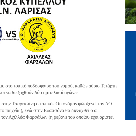
με στο τοπικό ποδόσφαιρο του νομού, καθώs αύριο Τετάρτη
οι να διεξαχθούν δύο ημιτελικοί αγώνεs.
στην Τσαριτσάνη ο τοπικόs Οικονόμοs φιλοξενεί τον ΑΟ
ο παιχνίδι), ενώ στην Ελασσόνα θα διεξαχθεί ο α'
τον Αχιλλέα Φαρσάλων (η ρεβάνs του οποίου έχει οριστεί