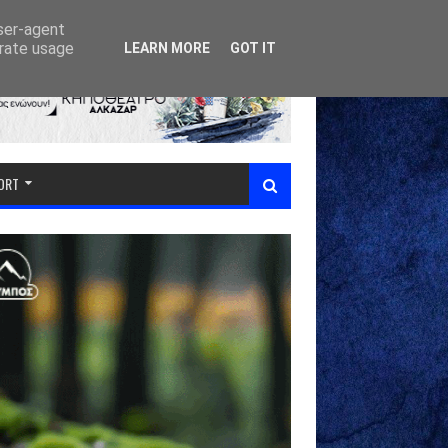
user-agent
erate usage
LEARN MORE
GOT IT
PORT