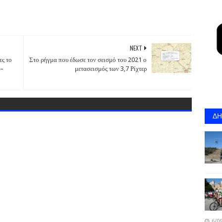
NEXT
ες το
Στο ρήγμα που έδωσε τον σεισμό του 2021 ο
 –
μετασεισμός των 3,7 Ρίχτερ
Δ
6/09