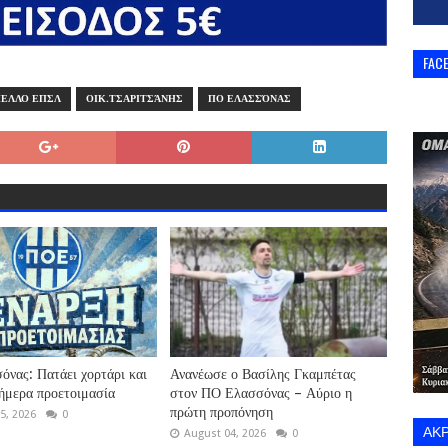
FAC
ΕΛΛΟ ΕΠΣΛ
ΟΙΚ.ΤΣΑΡΙΤΣΆΝΗΣ
ΠΟ ΕΛΑΣΣΌΝΑΣ
νας: Πατάει χορτάρι και
Ανανέωσε ο Βασίλης Γκαμπέτας
σήμερα προετοιμασία
στον ΠΟ Ελασσόνας – Αύριο η
πρώτη προπόνηση
5, 2026
0
ΑΚΡ
August 04, 2026
0