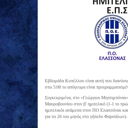
Εβδομάδα Κυπέλλου είναι αυτή που διανύου
στιs 5:00 το απόγευμα είναι προγραμματισμέν
Συγκεκριμένα, στο «Γεώργιοs Μητσιμπόναs» 
Μαυροβουνίου στον β' ημιτελικό (1-1 το πρώτ
ημιτελικόs ανάμεσα στον ΠΟ Ελασσόναs και 
για τιs 26 του μηνός στο γήπεδο Φαρσάλων).