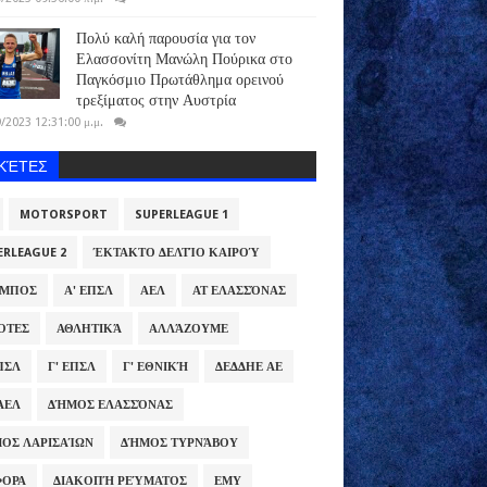
Πολύ καλή παρουσία για τον
Ελασσονίτη Μανώλη Πούρικα στο
Παγκόσμιο Πρωτάθλημα ορεινού
τρεξίματος στην Αυστρία
/2023 12:31:00 μ.μ.
ΙΚΈΤΕΣ
MOTORSPORT
SUPERLEAGUE 1
ERLEAGUE 2
ΈΚΤΑΚΤΟ ΔΕΛΤΊΟ ΚΑΙΡΟΎ
ΥΜΠΟΣ
Α' ΕΠΣΛ
ΑΕΛ
ΑΤ ΕΛΑΣΣΌΝΑΣ
ΌΤΕΣ
ΑΘΛΗΤΙΚΆ
ΑΛΛΆΖΟΥΜΕ
ΕΠΣΛ
Γ' ΕΠΣΛ
Γ' ΕΘΝΙΚΉ
ΔΕΔΔΗΕ ΑΕ
ΑΕΛ
ΔΉΜΟΣ ΕΛΑΣΣΌΝΑΣ
ΟΣ ΛΑΡΙΣΑΊΩΝ
ΔΉΜΟΣ ΤΥΡΝΆΒΟΥ
ΦΟΡΑ
ΔΙΑΚΟΠΉ ΡΕΎΜΑΤΟΣ
ΕΜΥ