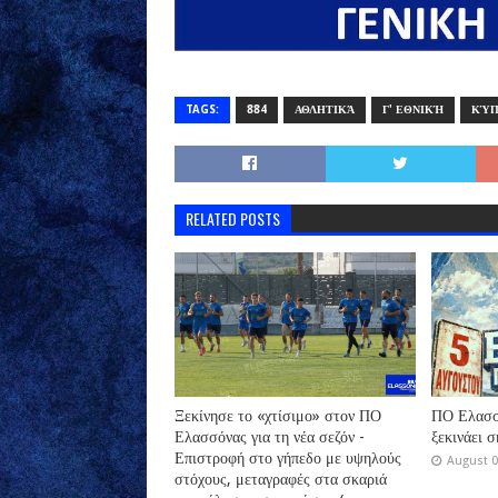
TAGS:
884
ΑΘΛΗΤΙΚΆ
Γ' ΕΘΝΙΚΉ
ΚΎΠ
RELATED POSTS
Ξεκίνησε το «χτίσιμο» στον ΠΟ
ΠΟ Ελασσό
Ελασσόνας για τη νέα σεζόν -
ξεκινάει 
Επιστροφή στο γήπεδο με υψηλούς
August 0
στόχους, μεταγραφές στα σκαριά