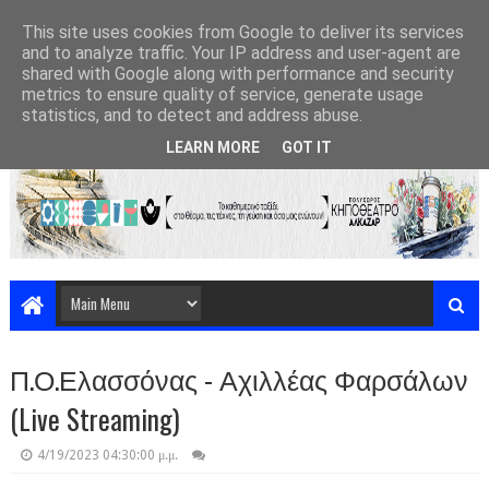
This site uses cookies from Google to deliver its services
and to analyze traffic. Your IP address and user-agent are
shared with Google along with performance and security
metrics to ensure quality of service, generate usage
statistics, and to detect and address abuse.
LEARN MORE
GOT IT
Π.Ο.Ελασσόνας - Αχιλλέας Φαρσάλων
(Live Streaming)
4/19/2023 04:30:00 μ.μ.