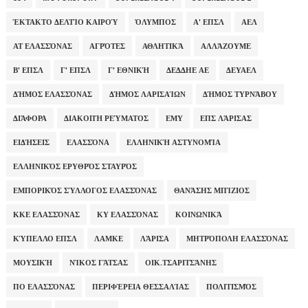
ΈΚΤΑΚΤΟ ΔΕΛΤΊΟ ΚΑΙΡΟΎ
ΌΛΥΜΠΟΣ
Α' ΕΠΣΛ
ΑΕΛ
ΑΤ ΕΛΑΣΣΌΝΑΣ
ΑΓΡΌΤΕΣ
ΑΘΛΗΤΙΚΆ
ΑΛΛΆΖΟΥΜΕ
Β' ΕΠΣΛ
Γ' ΕΠΣΛ
Γ' ΕΘΝΙΚΉ
ΔΕΔΔΗΕ ΑΕ
ΔΕΥΑΕΛ
ΔΉΜΟΣ ΕΛΑΣΣΌΝΑΣ
ΔΉΜΟΣ ΛΑΡΙΣΑΊΩΝ
ΔΉΜΟΣ ΤΥΡΝΆΒΟΥ
ΔΙΆΦΟΡΑ
ΔΙΑΚΟΠΉ ΡΕΎΜΑΤΟΣ
ΕΜΥ
ΕΠΣ ΛΆΡΙΣΑΣ
ΕΙΔΉΣΕΙΣ
ΕΛΑΣΣΌΝΑ
ΕΛΛΗΝΙΚΉ ΑΣΤΥΝΟΜΊΑ
ΕΛΛΗΝΙΚΌΣ ΕΡΥΘΡΌΣ ΣΤΑΥΡΌΣ
ΕΜΠΟΡΙΚΌΣ ΣΎΛΛΟΓΟΣ ΕΛΑΣΣΌΝΑΣ
ΘΑΝΆΣΗΣ ΜΠΊΖΙΟΣ
ΚΚΕ ΕΛΑΣΣΌΝΑΣ
ΚΥ ΕΛΑΣΣΌΝΑΣ
ΚΟΙΝΩΝΙΚΆ
ΚΎΠΕΛΛΟ ΕΠΣΛ
ΛΑΜΚΕ
ΛΆΡΙΣΑ
ΜΗΤΡΌΠΟΛΗ ΕΛΑΣΣΌΝΑΣ
ΜΟΥΣΙΚΉ
ΝΊΚΟΣ ΓΆΤΣΑΣ
ΟΙΚ.ΤΣΑΡΙΤΣΆΝΗΣ
ΠΟ ΕΛΑΣΣΌΝΑΣ
ΠΕΡΙΦΈΡΕΙΑ ΘΕΣΣΑΛΊΑΣ
ΠΟΛΙΤΙΣΜΌΣ