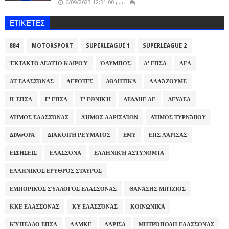
6/09/2023 12:31:00 μ.μ.
ΕΤΙΚΈΤΕΣ
884
MOTORSPORT
SUPERLEAGUE 1
SUPERLEAGUE 2
ΈΚΤΑΚΤΟ ΔΕΛΤΊΟ ΚΑΙΡΟΎ
ΌΛΥΜΠΟΣ
Α' ΕΠΣΛ
ΑΕΛ
ΑΤ ΕΛΑΣΣΌΝΑΣ
ΑΓΡΌΤΕΣ
ΑΘΛΗΤΙΚΆ
ΑΛΛΆΖΟΥΜΕ
Β' ΕΠΣΛ
Γ' ΕΠΣΛ
Γ' ΕΘΝΙΚΉ
ΔΕΔΔΗΕ ΑΕ
ΔΕΥΑΕΛ
ΔΉΜΟΣ ΕΛΑΣΣΌΝΑΣ
ΔΉΜΟΣ ΛΑΡΙΣΑΊΩΝ
ΔΉΜΟΣ ΤΥΡΝΆΒΟΥ
ΔΙΆΦΟΡΑ
ΔΙΑΚΟΠΉ ΡΕΎΜΑΤΟΣ
ΕΜΥ
ΕΠΣ ΛΆΡΙΣΑΣ
ΕΙΔΉΣΕΙΣ
ΕΛΑΣΣΌΝΑ
ΕΛΛΗΝΙΚΉ ΑΣΤΥΝΟΜΊΑ
ΕΛΛΗΝΙΚΌΣ ΕΡΥΘΡΌΣ ΣΤΑΥΡΌΣ
ΕΜΠΟΡΙΚΌΣ ΣΎΛΛΟΓΟΣ ΕΛΑΣΣΌΝΑΣ
ΘΑΝΆΣΗΣ ΜΠΊΖΙΟΣ
ΚΚΕ ΕΛΑΣΣΌΝΑΣ
ΚΥ ΕΛΑΣΣΌΝΑΣ
ΚΟΙΝΩΝΙΚΆ
ΚΎΠΕΛΛΟ ΕΠΣΛ
ΛΑΜΚΕ
ΛΆΡΙΣΑ
ΜΗΤΡΌΠΟΛΗ ΕΛΑΣΣΌΝΑΣ