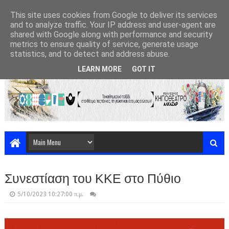
This site uses cookies from Google to deliver its services
and to analyze traffic. Your IP address and user-agent are
shared with Google along with performance and security
metrics to ensure quality of service, generate usage
statistics, and to detect and address abuse.
LEARN MORE
GOT IT
Συνεστίαση του ΚΚΕ στο Πύθιο
5/10/2023 10:27:00 π.μ.