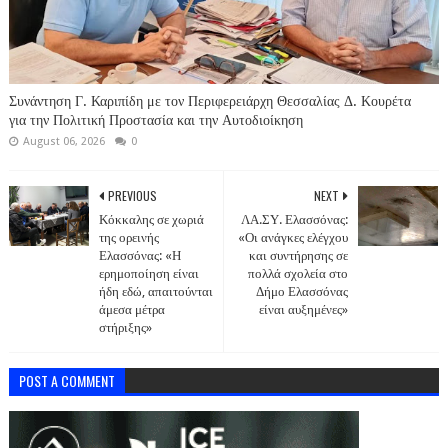
Συνάντηση Γ. Καριπίδη με τον Περιφερειάρχη Θεσσαλίας Δ. Κουρέτα
για την Πολιτική Προστασία και την Αυτοδιοίκηση
August 06, 2026
0
PREVIOUS
NEXT
Κόκκαλης σε χωριά
ΛΑ.ΣΥ. Ελασσόνας:
της ορεινής
«Οι ανάγκες ελέγχου
Ελασσόνας: «Η
και συντήρησης σε
ερημοποίηση είναι
πολλά σχολεία στο
ήδη εδώ, απαιτούνται
Δήμο Ελασσόνας
άμεσα μέτρα
είναι αυξημένες»
στήριξης»
POST A COMMENT