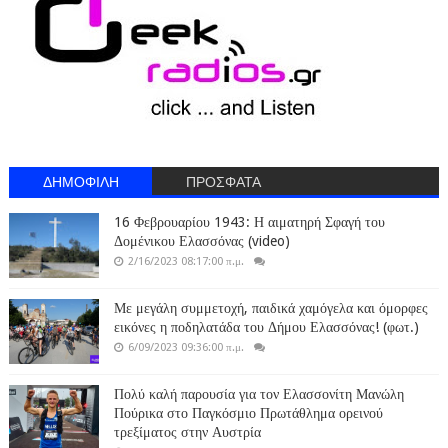
ΔΗΜΟΦΙΛΗ
ΠΡΟΣΦΑΤΑ
16 Φεβρουαρίου 1943: Η αιματηρή Σφαγή του
Δομένικου Ελασσόνας (video)
2/16/2023 08:17:00 π.μ.
Με μεγάλη συμμετοχή, παιδικά χαμόγελα και όμορφες
εικόνες η ποδηλατάδα του Δήμου Ελασσόνας! (φωτ.)
6/09/2023 09:36:00 π.μ.
Πολύ καλή παρουσία για τον Ελασσονίτη Μανώλη
Πούρικα στο Παγκόσμιο Πρωτάθλημα ορεινού
τρεξίματος στην Αυστρία