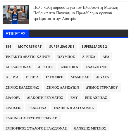
Πολύ καλή παρουσία για τον Ελασσονίτη Μανώλη
Πούρικα στο Παγκόσμιο Πρωτάθλημα ορεινού
τρεξίματος στην Αυστρία
ΕΤΙΚΈΤΕΣ
884
MOTORSPORT
SUPERLEAGUE 1
SUPERLEAGUE 2
ΈΚΤΑΚΤΟ ΔΕΛΤΊΟ ΚΑΙΡΟΎ
ΌΛΥΜΠΟΣ
Α' ΕΠΣΛ
ΑΕΛ
ΑΤ ΕΛΑΣΣΌΝΑΣ
ΑΓΡΌΤΕΣ
ΑΘΛΗΤΙΚΆ
ΑΛΛΆΖΟΥΜΕ
Β' ΕΠΣΛ
Γ' ΕΠΣΛ
Γ' ΕΘΝΙΚΉ
ΔΕΔΔΗΕ ΑΕ
ΔΕΥΑΕΛ
ΔΉΜΟΣ ΕΛΑΣΣΌΝΑΣ
ΔΉΜΟΣ ΛΑΡΙΣΑΊΩΝ
ΔΉΜΟΣ ΤΥΡΝΆΒΟΥ
ΔΙΆΦΟΡΑ
ΔΙΑΚΟΠΉ ΡΕΎΜΑΤΟΣ
ΕΜΥ
ΕΠΣ ΛΆΡΙΣΑΣ
ΕΙΔΉΣΕΙΣ
ΕΛΑΣΣΌΝΑ
ΕΛΛΗΝΙΚΉ ΑΣΤΥΝΟΜΊΑ
ΕΛΛΗΝΙΚΌΣ ΕΡΥΘΡΌΣ ΣΤΑΥΡΌΣ
ΕΜΠΟΡΙΚΌΣ ΣΎΛΛΟΓΟΣ ΕΛΑΣΣΌΝΑΣ
ΘΑΝΆΣΗΣ ΜΠΊΖΙΟΣ