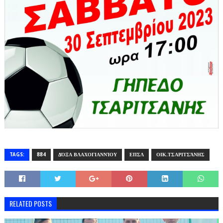
TAGS:
884
ΔΌΞΑ ΒΛΑΧΟΓΙΑΝΝΊΟΥ
ΕΠΣΛ
ΟΙΚ.ΤΣΑΡΙΤΣΆΝΗΣ
RELATED POSTS