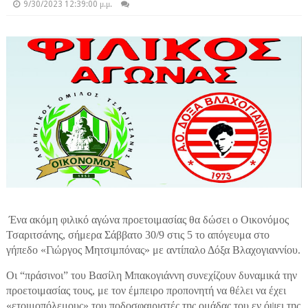
9/30/2023 12:39:00 μ.μ.
Ένα ακόμη φιλικό αγώνα προετοιμασίας θα δώσει ο Οικονόμος
Τσαριτσάνης, σήμερα Σάββατο 30/9 στις 5 το απόγευμα στο
γήπεδο «Γιώργος Μητσιμπόνας» με αντίπαλο Δόξα Βλαχογιαννίου.
Οι “πράσινοι” του Βασίλη Μπακογιάννη συνεχίζουν δυναμικά την
προετοιμασίας τους, με τον έμπειρο προπονητή να θέλει να έχει
«ετοιμοπόλεμους» του ποδοσφαιριστές της ομάδας του εν όψει της