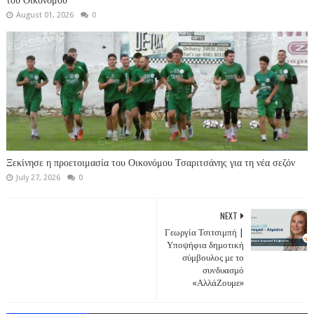
του Οικονόμου
August 01, 2026
0
Ξεκίνησε η προετοιμασία του Οικονόμου Τσαριτσάνης για τη νέα σεζόν
July 27, 2026
0
NEXT
Γεωργία Τσιτσιμπή |
Υποψήφια δημοτική
σύμβουλος με το
συνδυασμό
«ΑλλάΖουμε»