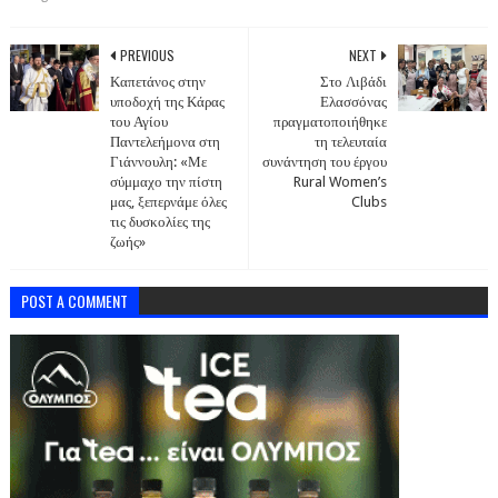
PREVIOUS
NEXT
Καπετάνος στην
Στο Λιβάδι
υποδοχή της Κάρας
Ελασσόνας
του Αγίου
πραγματοποιήθηκε
Παντελεήμονα στη
τη τελευταία
Γιάννουλη: «Με
συνάντηση του έργου
σύμμαχο την πίστη
Rural Women’s
μας, ξεπερνάμε όλες
Clubs
τις δυσκολίες της
ζωής»
POST A COMMENT