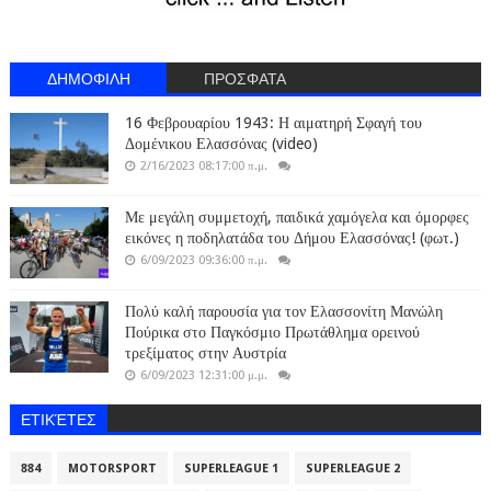
ΔΗΜΟΦΙΛΗ
ΠΡΟΣΦΑΤΑ
16 Φεβρουαρίου 1943: Η αιματηρή Σφαγή του
Δομένικου Ελασσόνας (video)
2/16/2023 08:17:00 π.μ.
Με μεγάλη συμμετοχή, παιδικά χαμόγελα και όμορφες
εικόνες η ποδηλατάδα του Δήμου Ελασσόνας! (φωτ.)
6/09/2023 09:36:00 π.μ.
Πολύ καλή παρουσία για τον Ελασσονίτη Μανώλη
Πούρικα στο Παγκόσμιο Πρωτάθλημα ορεινού
τρεξίματος στην Αυστρία
6/09/2023 12:31:00 μ.μ.
ΕΤΙΚΈΤΕΣ
884
MOTORSPORT
SUPERLEAGUE 1
SUPERLEAGUE 2